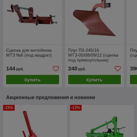
Сцепка для мотоблока
Плуг П3-245/16
Плу
МТЗ №6 (под квадрат)
МТЗ-05/08/09/12 (сцепка
(сц
под прямоугольник)
144
240
39
руб.
руб.
Купить
Купить
Акционные предложения и новинки
-15%
-13%