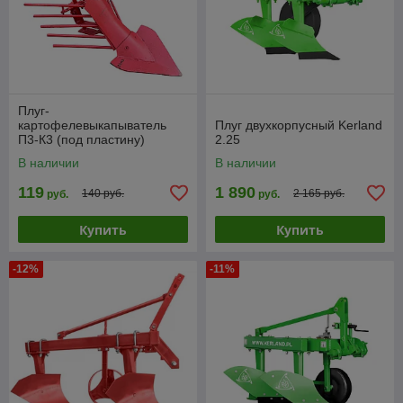
Плуг-
картофелевыкапыватель
Плуг двухкорпусный Kerland
П3-К3 (под пластину)
2.25
В наличии
В наличии
119
1 890
140 руб.
2 165 руб.
руб.
руб.
Купить
Купить
-12%
-11%