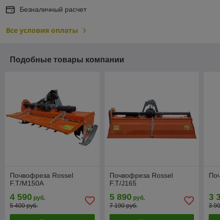
Безналичный расчет
Все условия оплаты
Подобные товары компании
Почвофреза Rossel
Почвофреза Rossel
Поч
F.T/M150A
F.T/J165
4 590
5 890
3 
руб.
руб.
5 400 руб.
7 190 руб.
3 9