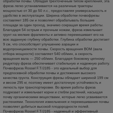
обработки почвы. Обладая трехточечным типом крепления, эта
фреза легко устанавливается на различные тракторы
мощностью от 30 до 50 л.с., предоставляя универсальность и
удобство в эксплуатации. Ширина обработки почвофрезы
составляет 185 см и позволяет обрабатывать большие
площади за один проход, значимо сокращая время работы.
Благодаря 54 острым и прочным ножам, фреза измельчает
грунт на мелкие фрагменты и активно перемешивает его на
всю заданную глубину обработки. Глубина обработки достигает
9 см, что способствует улучшению аэрации и
водопроницаемости почвы. Скорость вращения ВОМ (вала
отбора мощности) составляет 540 об/мин, а скорость
вращения вала — 250 об/мин. Благодаря боковому цепному
редуктору фреза обеспечивает стабильную и надежную работу.
Почвофреза Rossel F.T/J185 - это идеальный выбор для
предпосевной обработки почвы и достижения высокого
качества грунта. Конструкция фрезы обладает шириной 199 см
и весом 295 кг, поэтому имеет достаточную устойчивость и
легкость при транспортировке. Во время работы фреза
подрезает и измельчает корни и стебли растений, насыщая
почву органическими веществами, которые легко усваиваются
растениями. Технология измельчения и перемешивания почвы
позволяет добиться высокой плодородности полей.
Почвофреза Rossel F.T/J185 - надежный и эффективный