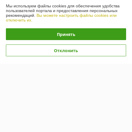
Мы используем файлы cookies для обеспечения удобства
пользователей портала и предоставления персональных
рекомендаций.
Вы можете настроить файлы cookies или
отключить их.
Принять
Почвофреза Kerland W1600
Почвофреза Kerland W1400
Отклонить
В наличии
В наличии
5 590
5 480
7 200 руб.
6 950 руб.
руб.
руб.
Купить
Купить
-18%
-17%