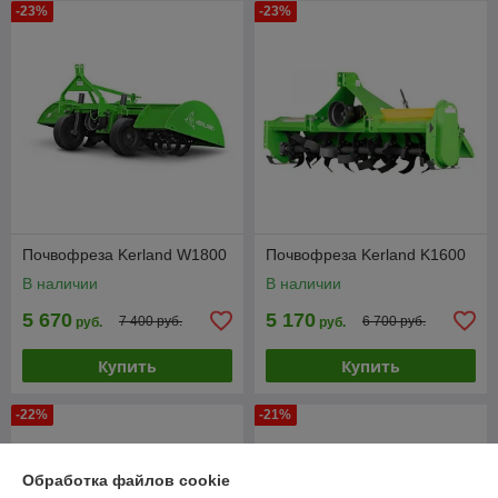
-23%
-23%
Почвофреза Kerland W1800
Почвофреза Kerland K1600
В наличии
В наличии
5 670
5 170
7 400 руб.
6 700 руб.
руб.
руб.
Купить
Купить
-22%
-21%
Обработка файлов cookie