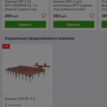
Окучник ОР-1-01
Борона БР1-2 для
Отв
МТЗ-05/08/09/12, 2-х
мотоблоков МТЗ (сцепка
выр
рядный (сцепка под
под прямоугольник)
(по
квадрат)
260
262
39
руб.
руб.
Купить
Купить
Акционные предложения и новинки
-1%
Борона САЗ БТ-1.6
В наличии