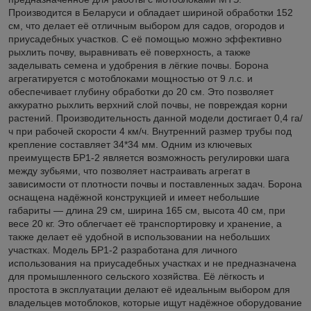
Производится в Беларуси и обладает шириной обработки 152
см, что делает её отличным выбором для садов, огородов и
приусадебных участков. С её помощью можно эффективно
рыхлить почву, выравнивать её поверхность, а также
заделывать семена и удобрения в лёгкие почвы. Борона
агрегатируется с мотоблоками мощностью от 9 л.с. и
обеспечивает глубину обработки до 20 см. Это позволяет
аккуратно рыхлить верхний слой почвы, не повреждая корни
растений. Производительность данной модели достигает 0,4 га/
ч при рабочей скорости 4 км/ч. Внутренний размер трубы под
крепление составляет 34*34 мм. Одним из ключевых
преимуществ БР1-2 является возможность регулировки шага
между зубьями, что позволяет настраивать агрегат в
зависимости от плотности почвы и поставленных задач. Борона
оснащена надёжной конструкцией и имеет небольшие
габариты — длина 29 см, ширина 165 см, высота 40 см, при
весе 20 кг. Это облегчает её транспортировку и хранение, а
также делает её удобной в использовании на небольших
участках. Модель БР1-2 разработана для личного
использования на приусадебных участках и не предназначена
для промышленного сельского хозяйства. Её лёгкость и
простота в эксплуатации делают её идеальным выбором для
владельцев мотоблоков, которые ищут надёжное оборудование