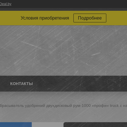
Deal.by
Условия приобретения
Подробнее
КОНТАКТЫ
брасыватель удобрений двухдисковый рум-1000 «профи» truck с на