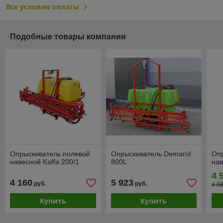
Все условия оплаты
Подобные товары компании
Опрыскиватель полевой
Опрыскиватель Demarol
Оп
навесной Kaffa 200/1
800L
нав
4 
4 160
5 923
руб.
руб.
4 9
Купить
Купить