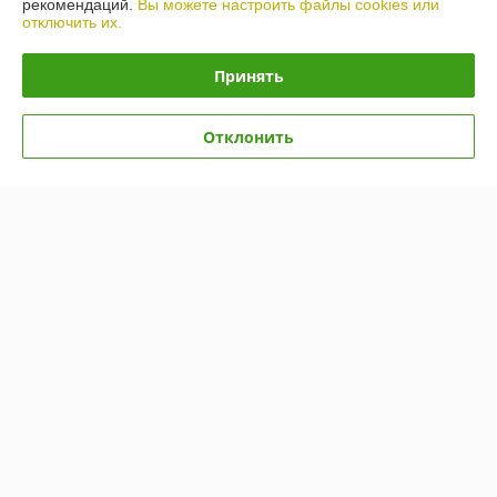
рекомендаций.
Вы можете настроить файлы cookies или
отключить их.
Принять
Отклонить
Опрыскиватель Badilli AR
Опрыскиватель садовый
200
вентиляторный Rossel S400
В наличии
В наличии
4 500
9 750
4 968 руб.
10 700 руб.
руб.
руб.
Купить
Купить
-9%
-8%