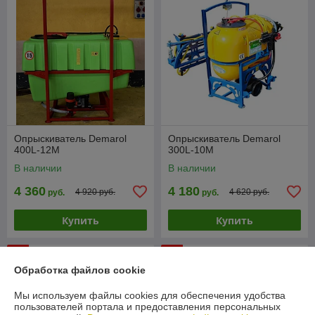
Опрыскиватель Demarol
Опрыскиватель Demarol
400L-12М
300L-10М
В наличии
В наличии
4 360
4 180
4 920 руб.
4 620 руб.
руб.
руб.
Купить
Купить
-9%
-9%
Обработка файлов cookie
Мы используем файлы cookies для обеспечения удобства
пользователей портала и предоставления персональных