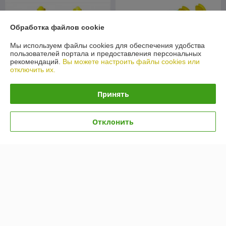
Обработка файлов cookie
Мы используем файлы cookies для обеспечения удобства
пользователей портала и предоставления персональных
рекомендаций.
Вы можете настроить файлы cookies или
отключить их.
Принять
Картофелесажалка BOMET
Картофелесажалка Kerland
S239
СТ2
Отклонить
В наличии
В наличии
3 990
2 850
4 500 руб.
3 030 руб.
руб.
руб.
Купить
Купить
-6%
-5%