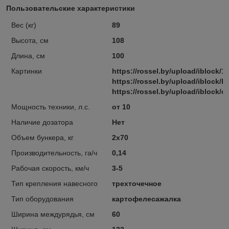
Пользовательские характеристики
Вес (кг)
89
Высота, см
108
Длина, см
100
Картинки
https://rossel.by/upload/iblock/
https://rossel.by/upload/iblock
https://rossel.by/upload/iblock/
Мощность техники, л.с.
от 10
Наличие дозатора
Нет
Объем бункера, кг
2х70
Производительность, га/ч
0,14
Рабочая скорость, км/ч
3-5
Тип крепления навесного
трехточечное
Тип оборудования
картофелесажалка
Ширина междурядья, см
60