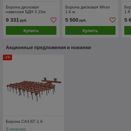
Борона дисковая
Борона дисковая Wirax
Бор
навесная БДН 3.15м
1.6 м
1.8
9 331
5 500
5 
руб.
руб.
Купить
Купить
Акционные предложения и новинки
-1%
Борона САЗ БТ-1.6
В наличии