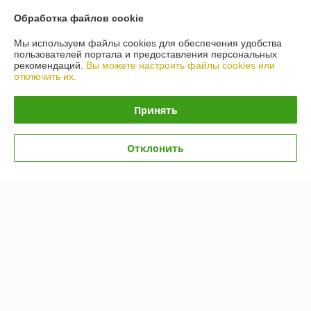
О нас
Обработка файлов cookie
Мы используем файлы cookies для обеспечения удобства
Контакты
пользователей портала и предоставления персональных
рекомендаций.
Вы можете настроить файлы cookies или
отключить их.
Доставка и оплата
Принять
График работы
Отклонить
Полная версия сайта
Политика обработки cookies
Сайт создан на платформе Deal.by
Информация для покупателя