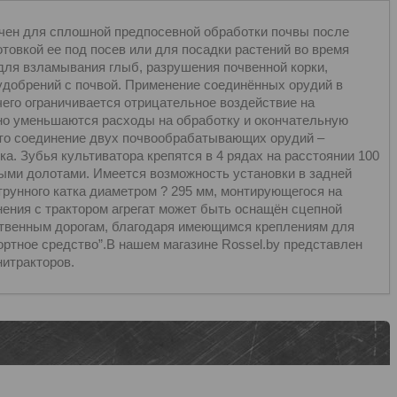
чен для сплошной предпосевной обработки почвы после
товкой ее под посев или для посадки растений во время
 для взламывания глыб, разрушения почвенной корки,
добрений с почвой. Применение соединённых орудий в
чего ограничивается отрицательное воздействие на
ьно уменьшаются расходы на обработку и окончательную
это соединение двух почвообрабатывающих орудий –
ка. Зубья культиватора крепятся в 4 рядах на расстоянии 100
ыми долотами. Имеется возможность установки в задней
струнного катка диаметром ? 295 мм, монтирующегося на
нения с трактором агрегат может быть оснащён сцепной
ственным дорогам, благодаря имеющимся креплениям для
ортное средство”.В нашем магазине Rossel.by представлен
нитракторов.