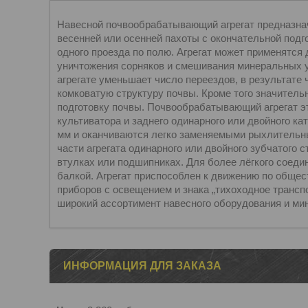
Навесной почвообрабатывающий агрегат предназна
весенней или осенней пахоты с окончательной подго
одного проезда по полю. Агрегат может применятся
уничтожения сорняков и смешивания минеральных у
агрегате уменьшает число переездов, в результате 
комковатую структуру почвы. Кроме того значител
подготовку почвы. Почвообрабатывающий агрегат 
культиватора и заднего одинарного или двойного кат
мм и оканчиваются легко заменяемыми рыхлительн
части агрегата одинарного или двойного зубчатого 
втулках или подшипниках. Для более лёгкого соеди
балкой. Агрегат приспособлен к движению по обще
приборов с освещением и знака „тихоходное трансп
широкий ассортимент навесного оборудования и ми
ИНФОРМАЦИЯ ДЛЯ ЗАКАЗА