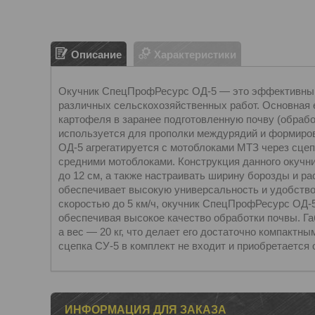
Описание
Характеристики
Окучник СпецПрофРесурс ОД-5 — это эффективный 
различных сельскохозяйственных работ. Основная 
картофеля в заранее подготовленную почву (обрабо
используется для прополки междурядий и формиров
ОД-5 агрегатируется с мотоблоками МТЗ через сцеп
средними мотоблоками. Конструкция данного окучни
до 12 см, а также настраивать ширину борозды и ра
обеспечивает высокую универсальность и удобство 
скоростью до 5 км/ч, окучник СпецПрофРесурс ОД-
обеспечивая высокое качество обработки почвы. Габ
а вес — 20 кг, что делает его достаточно компактн
сцепка СУ-5 в комплект не входит и приобретается 
ИНФОРМАЦИЯ ДЛЯ ЗАКАЗА