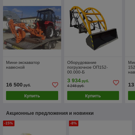
Мини-экскаватор
Оборудование
Мин
навесной
погрузочное ОП152-
152
00.000-Б
на
об
3 934
руб.
16 500
13
руб.
4 248 руб.
Купить
Купить
Акционные предложения и новинки
-15%
-8%