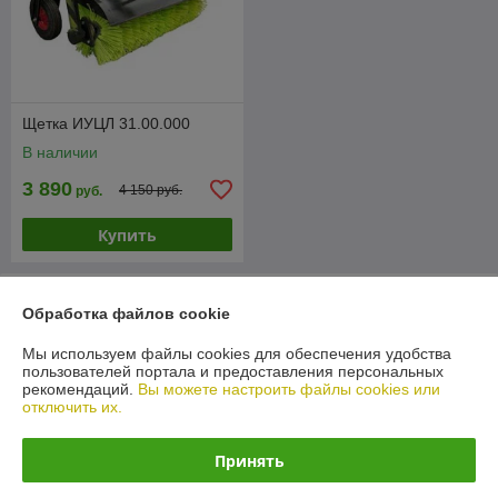
Щетка ИУЦЛ 31.00.000
В наличии
3 890
4 150 руб.
руб.
Купить
О нас
Обработка файлов cookie
Рейтинг не сформирован
Мы используем файлы cookies для обеспечения удобства
Менее 5 отзывов за последний год
пользователей портала и предоставления персональных
рекомендаций.
Вы можете настроить файлы cookies или
Компания продает на
Deal.by
отключить их.
Работает с 16.03.2012
Принять
г. Витебск