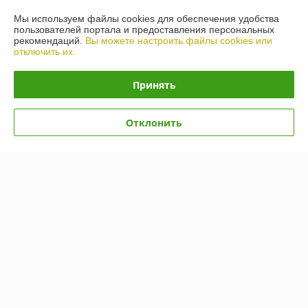
Купить
Купить
Мы используем файлы cookies для обеспечения удобства
пользователей портала и предоставления персональных
рекомендаций.
Вы можете настроить файлы cookies или
Показать ещё
отключить их.
Принять
О нас
Рейтинг не сформирован
Отклонить
Менее 5 отзывов за последний год
Компания продает на
Deal.by
Работает с 16.03.2012
г. Витебск
ул.Грибоедова 27А, Витебск, Беларусь
Контакты
Показать весь график работы
Сегодня выходной
Отзывы о магазине