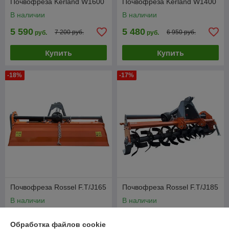
Почвофреза Kerland W1600
Почвофреза Kerland W1400
В наличии
В наличии
5 590
5 480
7 200 руб.
6 950 руб.
руб.
руб.
Купить
Купить
-18%
-17%
Почвофреза Rossel F.T/J165
Почвофреза Rossel F.T/J185
В наличии
В наличии
5 890
6 200
7 190 руб.
7 490 руб.
руб.
руб.
Обработка файлов cookie