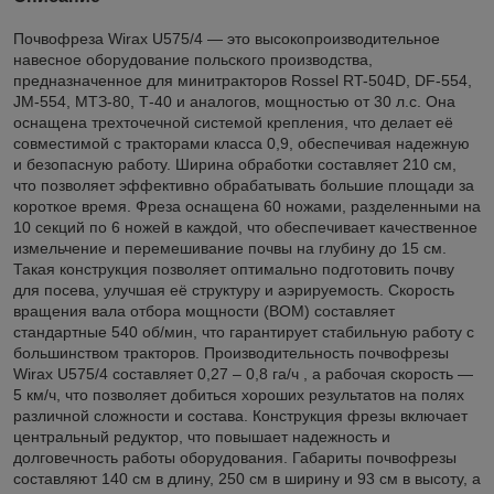
Почвофреза Wirax U575/4 — это высокопроизводительное
навесное оборудование польского производства,
предназначенное для минитракторов Rossel RT-504D, DF-554,
JM-554, МТЗ-80, Т-40 и аналогов, мощностью от 30 л.с. Она
оснащена трехточечной системой крепления, что делает её
совместимой с тракторами класса 0,9, обеспечивая надежную
и безопасную работу. Ширина обработки составляет 210 см,
что позволяет эффективно обрабатывать большие площади за
короткое время. Фреза оснащена 60 ножами, разделенными на
10 секций по 6 ножей в каждой, что обеспечивает качественное
измельчение и перемешивание почвы на глубину до 15 см.
Такая конструкция позволяет оптимально подготовить почву
для посева, улучшая её структуру и аэрируемость. Скорость
вращения вала отбора мощности (ВОМ) составляет
стандартные 540 об/мин, что гарантирует стабильную работу с
большинством тракторов. Производительность почвофрезы
Wirax U575/4 составляет 0,27 – 0,8 га/ч , а рабочая скорость —
5 км/ч, что позволяет добиться хороших результатов на полях
различной сложности и состава. Конструкция фрезы включает
центральный редуктор, что повышает надежность и
долговечность работы оборудования. Габариты почвофрезы
составляют 140 см в длину, 250 см в ширину и 93 см в высоту, а