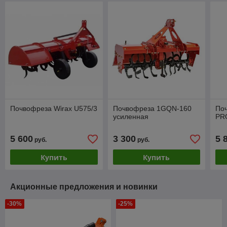
Почвофреза Wirax U575/3
Почвофреза 1GQN-160
По
усиленная
PRO
5 600
3 300
5 
руб.
руб.
Купить
Купить
Акционные предложения и новинки
-30%
-25%