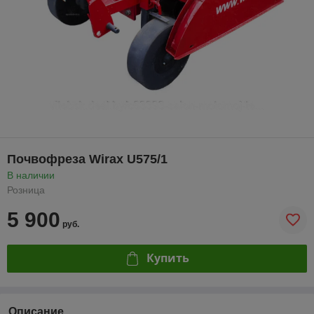
Почвофреза Wirax U575/1
В наличии
Розница
5 900
руб.
Купить
Описание