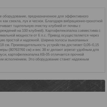
е оборудование, предназначенное для эффективного
 как свекла, лук и чеснок. Благодаря вибрационно-грохотной
печивает тщательную очистку клубней от почвы с
реждений на 100 клубней). Картофелекопалка совместима с
мальной мощности от 6 л.с. Привод осуществляется через
цию простой и надежной. Ширина полосы выкопанных
18 см. Производительность устройства достигает 0,05–0,15
меры (80?63?60 см) и вес 38 кг делают агрегат удобным для
руси, картофелекопалка КВ-05 отличается прочной
ым исполнением. Это оборудование станет надежным