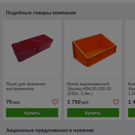
Подобные товары компании
Ящик для хранения
Кузов задненавесной
Куз
инструментов
Уралец Н04.00.100-01
Ура
(310л. 1,4м.)
1,2
75
1 750
1 
руб.
руб.
Купить
Купить
Акционные предложения и новинки