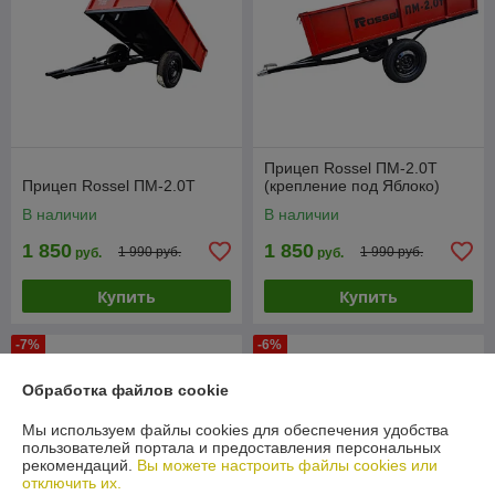
Прицеп Rossel ПМ-2.0Т
Прицеп Rossel ПМ-2.0Т
(крепление под Яблоко)
В наличии
В наличии
1 850
1 850
1 990 руб.
1 990 руб.
руб.
руб.
Купить
Купить
-7%
-6%
Обработка файлов cookie
Мы используем файлы cookies для обеспечения удобства
пользователей портала и предоставления персональных
рекомендаций.
Вы можете настроить файлы cookies или
отключить их.