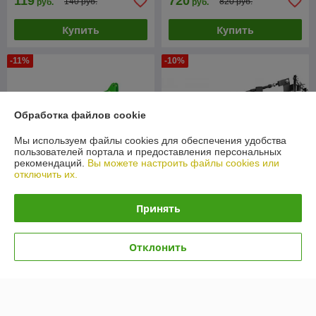
119
720
140 руб.
820 руб.
руб.
руб.
Купить
Купить
-11%
-10%
Обработка файлов cookie
Мы используем файлы cookies для обеспечения удобства
пользователей портала и предоставления персональных
рекомендаций.
Вы можете настроить файлы cookies или
отключить их.
Принять
Плуг двухкорпусный Kerland
Плуг ПМ-2 (ПО-02/23-2К)
2.20
для минитрактора
В наличии
В наличии
Отклонить
1 690
470
1 900 руб.
520 руб.
руб.
руб.
Купить
Купить