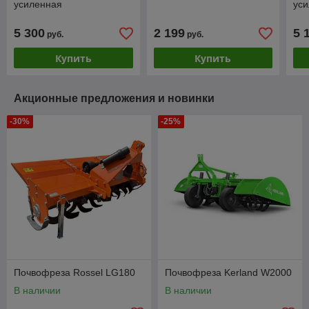
усиленная
ус
5 300
2 199
5 
руб.
руб.
Купить
Купить
Акционные предложения и новинки
-30%
-25%
Почвофреза Rossel LG180
Почвофреза Kerland W2000
В наличии
В наличии