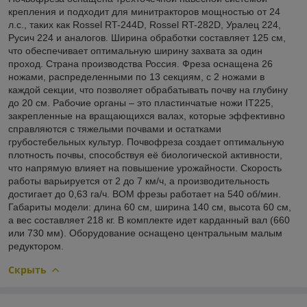
крепления и подходит для минитракторов мощностью от 24
л.с., таких как Rossel RT-244D, Rossel RT-282D, Уралец 224,
Русич 224 и аналогов. Ширина обработки составляет 125 см,
что обеспечивает оптимальную ширину захвата за один
проход. Страна производства Россия. Фреза оснащена 26
ножами, распределенными по 13 секциям, с 2 ножами в
каждой секции, что позволяет обрабатывать почву на глубину
до 20 см. Рабочие органы – это пластинчатые ножи IT225,
закрепленные на вращающихся валах, которые эффективно
справляются с тяжелыми почвами и остатками
грубостебельных культур. Почвофреза создает оптимальную
плотность почвы, способствуя её биологической активности,
что напрямую влияет на повышение урожайности. Скорость
работы варьируется от 2 до 7 км/ч, а производительность
достигает до 0,63 га/ч. ВОМ фрезы работает на 540 об/мин.
Габариты модели: длина 60 см, ширина 140 см, высота 60 см,
а вес составляет 218 кг. В комплекте идет карданный вал (660
или 730 мм). Оборудование оснащено центральным малым
редуктором.
Скрыть