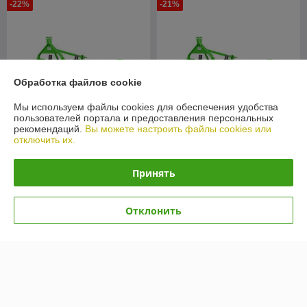
-22%
-21%
Обработка файлов cookie
Мы используем файлы cookies для обеспечения удобства
пользователей портала и предоставления персональных
рекомендаций.
Вы можете настроить файлы cookies или
отключить их.
Почвофреза Kerland W1600
Почвофреза Kerland W1400
Принять
В наличии
В наличии
5 590
5 480
7 200 руб.
6 950 руб.
руб.
руб.
Отклонить
Купить
Купить
-18%
-17%