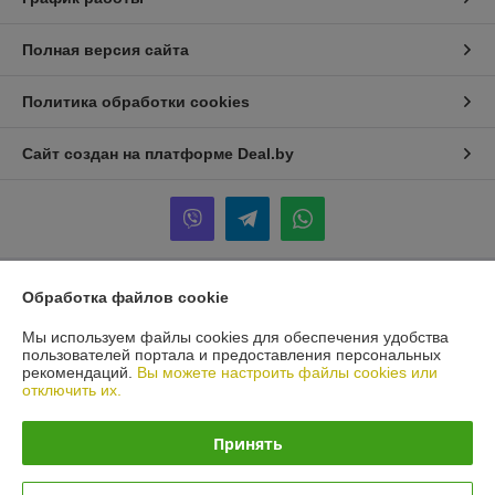
Полная версия сайта
Политика обработки cookies
Сайт создан на платформе Deal.by
Обработка файлов cookie
Информация для покупателя
Мы используем файлы cookies для обеспечения удобства
Индивидуальный предприниматель:
Индивидуальный
предприниматель Небожак Александр Владимирович
пользователей портала и предоставления персональных
210008, г.Витебск, ул. Репина, 2-53.
рекомендаций.
Вы можете настроить файлы cookies или
отключить их.
Регистрационный номер ЕГР: 390093787
УНП: 390093787
Принять
Регистрационный орган: Исполнительный комитет администрации
Первомайского района