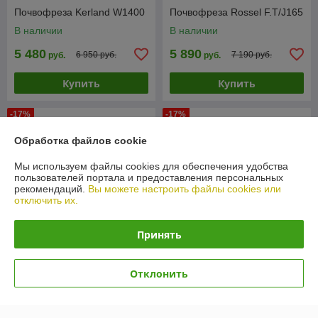
Почвофреза Kerland W1400
Почвофреза Rossel F.T/J165
В наличии
В наличии
5 480
5 890
6 950 руб.
7 190 руб.
руб.
руб.
Купить
Купить
-17%
-17%
Обработка файлов cookie
Мы используем файлы cookies для обеспечения удобства
пользователей портала и предоставления персональных
рекомендаций.
Вы можете настроить файлы cookies или
отключить их.
Принять
Почвофреза Rossel F.T/J185
Почвофреза Kerland K1400
Отклонить
В наличии
В наличии
6 200
5 160
7 490 руб.
6 200 руб.
руб.
руб.