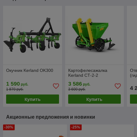
Окучник Kerland OK300
Картофелесажалка
Отв
Kerland СТ-2-2
(ги
1 590
3 586
руб.
руб.
4 
1 870 руб.
3 600 руб.
Купить
Купить
Акционные предложения и новинки
-30%
-25%