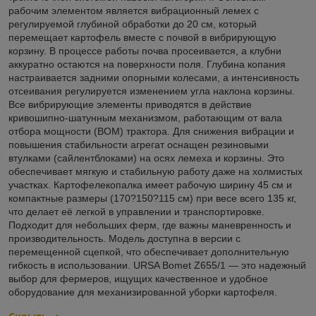
рабочим элементом является вибрационный лемех с
регулируемой глубиной обработки до 20 см, который
перемещает картофель вместе с почвой в вибрирующую
корзину. В процессе работы почва просеивается, а клубни
аккуратно остаются на поверхности поля. Глубина копания
настраивается задними опорными колесами, а интенсивность
отсеивания регулируется изменением угла наклона корзины.
Все вибрирующие элементы приводятся в действие
кривошипно-шатунным механизмом, работающим от вала
отбора мощности (ВОМ) трактора. Для снижения вибрации и
повышения стабильности агрегат оснащен резиновыми
втулками (сайлентблоками) на осях лемеха и корзины. Это
обеспечивает мягкую и стабильную работу даже на холмистых
участках. Картофелекопалка имеет рабочую ширину 45 см и
компактные размеры (170?150?115 см) при весе всего 135 кг,
что делает её легкой в управлении и транспортировке.
Подходит для небольших ферм, где важны маневренность и
производительность. Модель доступна в версии с
перемещенной сцепкой, что обеспечивает дополнительную
гибкость в использовании. URSA Bomet Z655/1 — это надежный
выбор для фермеров, ищущих качественное и удобное
оборудование для механизированной уборки картофеля.