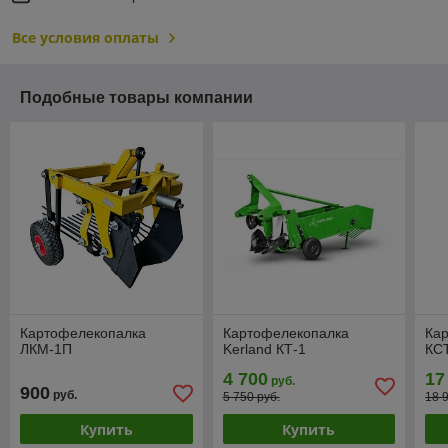
Все условия оплаты
Подобные товары компании
Картофелекопалка
Картофелекопалка
Ка
ЛКМ-1П
Kerland КТ-1
КС
4 700
17
руб.
900
руб.
5 750 руб.
18 
Купить
Купить