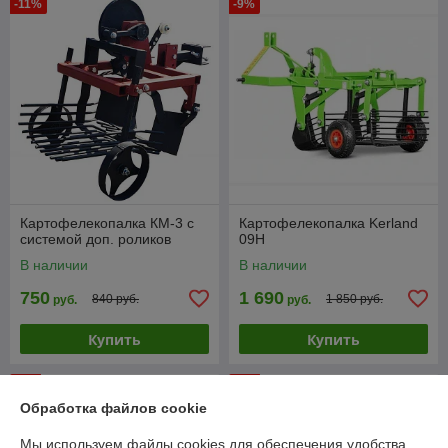
-11%
-9%
Картофелекопалка КМ-3 с
Картофелекопалка Kerland
системой доп. роликов
09H
В наличии
В наличии
750
1 690
840 руб.
1 850 руб.
руб.
руб.
Купить
Купить
-7%
-6%
Обработка файлов cookie
Мы используем файлы cookies для обеспечения удобства