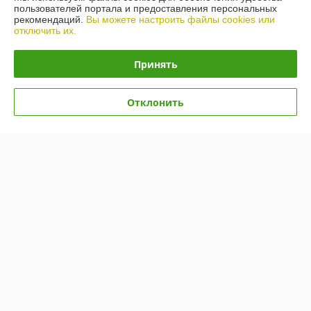
пользователей портала и предоставления персональных
рекомендаций.
Вы можете настроить файлы cookies или
отключить их.
Принять
Отклонить
Картофелекопалка Краян
Картофелекопалка КК-1
КВ-05 (втулки полиуретан)
В наличии
В наличии
790
630
850 руб.
670 руб.
руб.
руб.
Купить
Купить
-6%
-5%