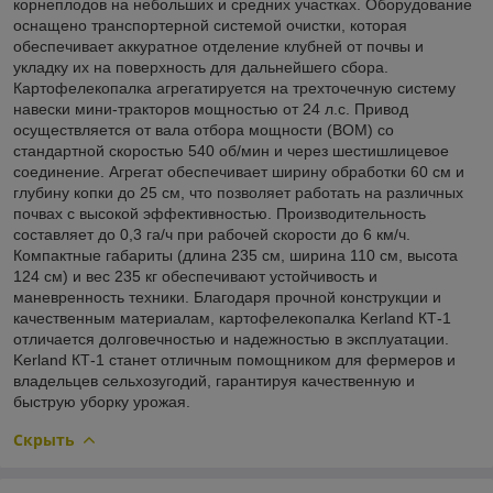
корнеплодов на небольших и средних участках. Оборудование
оснащено транспортерной системой очистки, которая
обеспечивает аккуратное отделение клубней от почвы и
укладку их на поверхность для дальнейшего сбора.
Картофелекопалка агрегатируется на трехточечную систему
навески мини-тракторов мощностью от 24 л.с. Привод
осуществляется от вала отбора мощности (ВОМ) со
стандартной скоростью 540 об/мин и через шестишлицевое
соединение. Агрегат обеспечивает ширину обработки 60 см и
глубину копки до 25 см, что позволяет работать на различных
почвах с высокой эффективностью. Производительность
составляет до 0,3 га/ч при рабочей скорости до 6 км/ч.
Компактные габариты (длина 235 см, ширина 110 см, высота
124 см) и вес 235 кг обеспечивают устойчивость и
маневренность техники. Благодаря прочной конструкции и
качественным материалам, картофелекопалка Kerland КТ-1
отличается долговечностью и надежностью в эксплуатации.
Kerland КТ-1 станет отличным помощником для фермеров и
владельцев сельхозугодий, гарантируя качественную и
быструю уборку урожая.
Скрыть