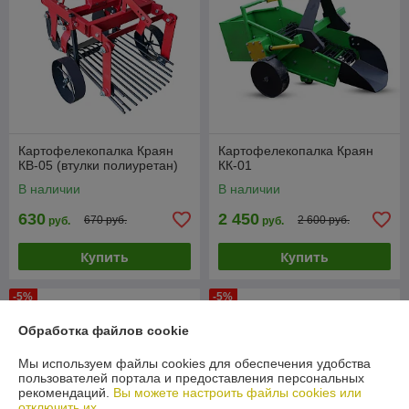
Картофелекопалка Краян
Картофелекопалка Краян
КВ-05 (втулки полиуретан)
КК-01
В наличии
В наличии
630
2 450
670 руб.
2 600 руб.
руб.
руб.
Купить
Купить
-5%
-5%
Обработка файлов cookie
Мы используем файлы cookies для обеспечения удобства
пользователей портала и предоставления персональных
рекомендаций.
Вы можете настроить файлы cookies или
отключить их.