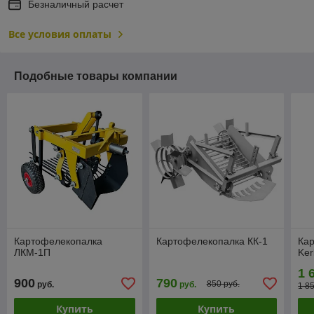
Безналичный расчет
Все условия оплаты
Подобные товары компании
Картофелекопалка
Картофелекопалка КК-1
Ка
ЛКМ-1П
Ker
1 
900
790
850 руб.
руб.
руб.
1 8
Купить
Купить