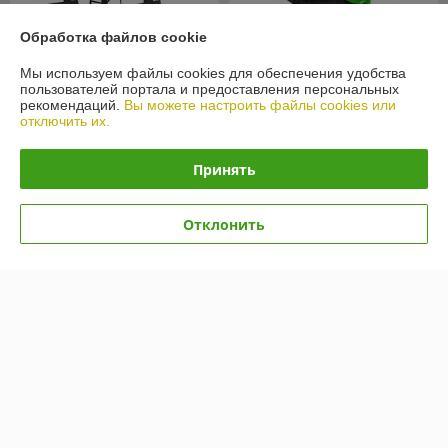
Обработка файлов cookie
Мы используем файлы cookies для обеспечения удобства
пользователей портала и предоставления персональных
рекомендаций.
Вы можете настроить файлы cookies или
отключить их.
Плуг ПМ-2 (ПО-02/23-2К)
Плуг двухкорпусный Kerland
для минитрактора
ПТ225
В наличии
В наличии
Принять
470
1 490
520 руб.
1 590 руб.
руб.
руб.
Отклонить
Купить
Купить
-4%