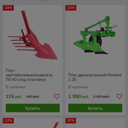
-15%
-13%
Плуг-
картофелевыкапыватель
Плуг двухкорпусный Kerland
П3-К3 (под пластину)
2.25
В наличии
В наличии
119
1 890
140 руб.
2 165 руб.
руб.
руб.
Купить
Купить
-12%
-11%