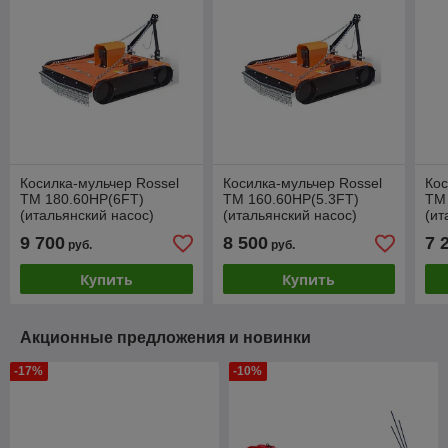
Косилка-мульчер Rossel
Косилка-мульчер Rossel
Кос
TM 180.60HP(6FT)
TM 160.60HP(5.3FT)
TM
(итальянский насос)
(итальянский насос)
(ит
9 700
8 500
7 
руб.
руб.
Купить
Купить
Акционные предложения и новинки
-17%
-10%