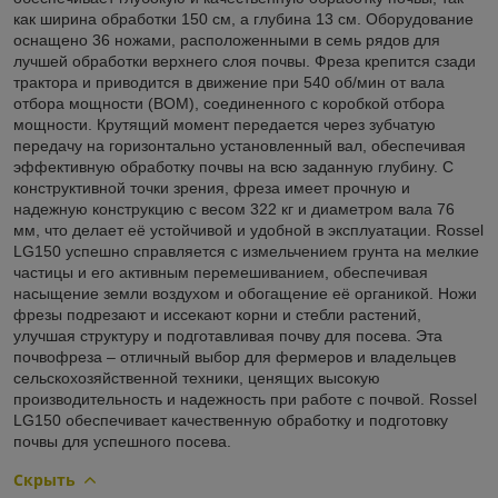
как ширина обработки 150 см, а глубина 13 см. Оборудование
оснащено 36 ножами, расположенными в семь рядов для
лучшей обработки верхнего слоя почвы. Фреза крепится сзади
трактора и приводится в движение при 540 об/мин от вала
отбора мощности (ВОМ), соединенного с коробкой отбора
мощности. Крутящий момент передается через зубчатую
передачу на горизонтально установленный вал, обеспечивая
эффективную обработку почвы на всю заданную глубину. С
конструктивной точки зрения, фреза имеет прочную и
надежную конструкцию с весом 322 кг и диаметром вала 76
мм, что делает её устойчивой и удобной в эксплуатации. Rossel
LG150 успешно справляется с измельчением грунта на мелкие
частицы и его активным перемешиванием, обеспечивая
насыщение земли воздухом и обогащение её органикой. Ножи
фрезы подрезают и иссекают корни и стебли растений,
улучшая структуру и подготавливая почву для посева. Эта
почвофреза – отличный выбор для фермеров и владельцев
сельскохозяйственной техники, ценящих высокую
производительность и надежность при работе с почвой. Rossel
LG150 обеспечивает качественную обработку и подготовку
почвы для успешного посева.
Скрыть