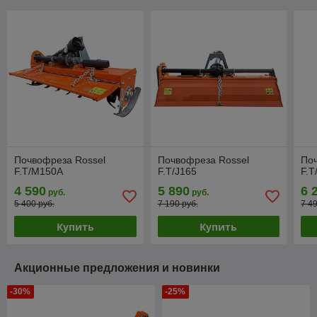
Почвофреза Rossel
Почвофреза Rossel
По
F.T/M150A
F.T/J165
F.T
4 590
5 890
6 
руб.
руб.
5 400 руб.
7 190 руб.
7 4
Купить
Купить
Акционные предложения и новинки
-30%
-25%