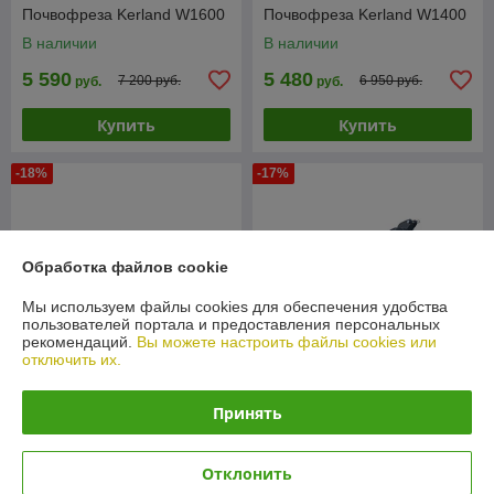
Почвофреза Kerland W1600
Почвофреза Kerland W1400
В наличии
В наличии
5 590
5 480
7 200 руб.
6 950 руб.
руб.
руб.
Купить
Купить
-18%
-17%
Обработка файлов cookie
Мы используем файлы cookies для обеспечения удобства
пользователей портала и предоставления персональных
рекомендаций.
Вы можете настроить файлы cookies или
отключить их.
Принять
Почвофреза Rossel F.T/J165
Почвофреза Rossel F.T/J185
В наличии
В наличии
Отклонить
5 890
6 200
7 190 руб.
7 490 руб.
руб.
руб.