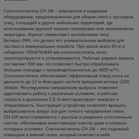
Снегоочиститель СН-1М – компактное и надежное
оборудование, предназначенное для уборки снега с тротуаров,
улиц, площадей и других небольших территорий, где
использование крупной техники невозможно или экономически
невыгодно. Агрегат совместим с мотоблоками типа
Беларус-09Н, что делает его универсальным выбором для
частных и коммунальных хозяйств. При массе всего 85 кг и
габаритах 700x970x840 мм снегоочиститель легко
транспортируется и устанавливается. Рабочая ширина захвата
составляет 930 мм, что позволяет быстро обрабатывать
большие площади с производительностью до 4500 м?/ч.
Снегоочиститель обеспечивает эффективный отвод снега на
дальность до 12 м благодаря частоте вращения ротора 1200
об/мин. Регулируемое направление выброса позволяет
адаптировать работу к различным условиям, а рабочая
скорость в диапазоне 2,5–5 км/ч гарантирует комфорт и
оперативность. Конструкция устройства позволяет вращать
выбрасыватель вокруг оси для точного направления снега.
СН-1М легко справляется с рыхлым и умеренно уплотненным
снегом, обеспечивая качественную очистку даже в сложных
погодных условиях. Снегоочиститель СН-1М – это надежный
помощник в зимний сезон, который сочетает в себе