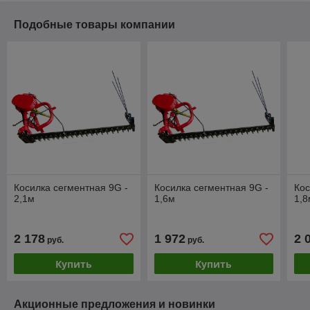
Подобные товары компании
Косилка сегментная 9G -
Косилка сегментная 9G -
Кос
2,1м
1,6м
1,8
2 178
1 972
2 
руб.
руб.
Купить
Купить
Акционные предложения и новинки