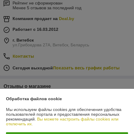
Рейтинг не сформирован
Менее 5 отзывов за последний год
Компания продает на
Deal.by
Работает с 16.03.2012
г. Витебск
ул.Грибоедова 27А, Витебск, Беларусь
Контакты
Показать весь график работы
Сегодня выходной
Отзывы о магазине
2 отзывов за всё время
Обработка файлов cookie
Мы используем файлы cookies для обеспечения удобства
Владимир
02.04.2017
пользователей портала и предоставления персональных
рекомендаций.
Вы можете настроить файлы cookies или
Отлично
отключить их.
Покупал мотоблок, приезжал из Рф. Все что оговорили выполнили 