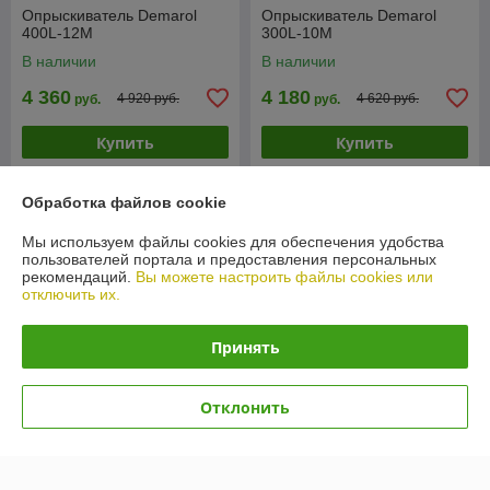
Опрыскиватель Demarol
Опрыскиватель Demarol
400L-12М
300L-10М
В наличии
В наличии
4 360
4 180
4 920 руб.
4 620 руб.
руб.
руб.
Купить
Купить
-9%
-9%
Обработка файлов cookie
Мы используем файлы cookies для обеспечения удобства
пользователей портала и предоставления персональных
рекомендаций.
Вы можете настроить файлы cookies или
отключить их.
Принять
Отклонить
Опрыскиватель Badilli AR
Опрыскиватель садовый
200
вентиляторный Rossel S400
В наличии
В наличии