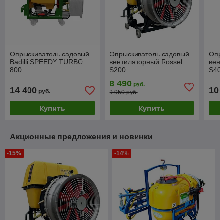
Опрыскиватель садовый
Опрыскиватель садовый
Оп
Badilli SPEEDY TURBO
вентиляторный Rossel
ве
800
S200
S40
8 490
руб.
14 400
10
руб.
9 950 руб.
Купить
Купить
Акционные предложения и новинки
-15%
-14%