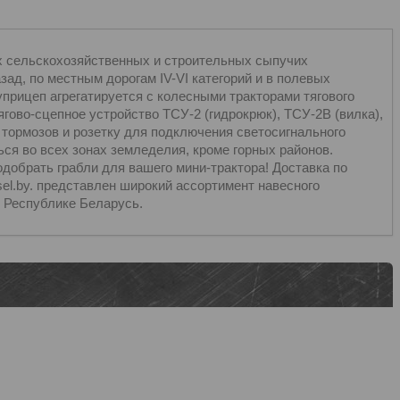
х сельскохозяйственных и строительных сыпучих
зад, по местным дорогам IV-VI категорий и в полевых
олуприцеп агрегатируется с колесными тракторами тягового
ягово-сцепное устройство ТСУ-2 (гидрокрюк), ТСУ-2В (вилка),
тормозов и розетку для подключения светосигнального
ся во всех зонах земледелия, кроме горных районов.
добрать грабли для вашего мини-трактора! Доставка по
sel.by. представлен широкий ассортимент навесного
й Республике Беларусь.