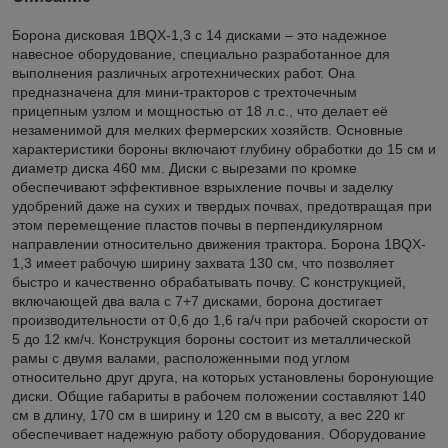
Борона дисковая 1BQX-1,3 с 14 дисками – это надежное
навесное оборудование, специально разработанное для
выполнения различных агротехнических работ. Она
предназначена для мини-тракторов с трехточечным
прицепным узлом и мощностью от 18 л.с., что делает её
незаменимой для мелких фермерских хозяйств. Основные
характеристики бороны включают глубину обработки до 15 см и
диаметр диска 460 мм. Диски с вырезами по кромке
обеспечивают эффективное взрыхление почвы и заделку
удобрений даже на сухих и твердых почвах, предотвращая при
этом перемещение пластов почвы в перпендикулярном
направлении относительно движения трактора. Борона 1BQX-
1,3 имеет рабочую ширину захвата 130 см, что позволяет
быстро и качественно обрабатывать почву. С конструкцией,
включающей два вала с 7+7 дисками, борона достигает
производительности от 0,6 до 1,6 га/ч при рабочей скорости от
5 до 12 км/ч. Конструкция бороны состоит из металлической
рамы с двумя валами, расположенными под углом
относительно друг друга, на которых установлены боронующие
диски. Общие габариты в рабочем положении составляют 140
см в длину, 170 см в ширину и 120 см в высоту, а вес 220 кг
обеспечивает надежную работу оборудования. Оборудование