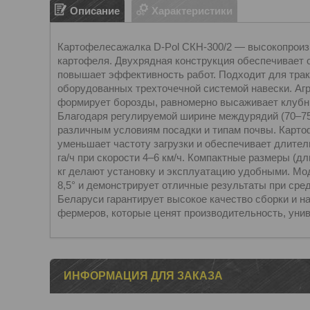
Описание
Характеристики
Картофелесажалка D-Pol СКН-300/2 — высокопроиз
картофеля. Двухрядная конструкция обеспечивает 
повышает эффективность работ. Подходит для тракто
оборудованных трехточечной системой навески. Агр
формирует борозды, равномерно высаживает клубни 
Благодаря регулируемой ширине междурядий (70–75 
различным условиям посадки и типам почвы. Карто
уменьшает частоту загрузки и обеспечивает длител
га/ч при скорости 4–6 км/ч. Компактные размеры (д
кг делают установку и эксплуатацию удобными. Мо
8,5° и демонстрирует отличные результаты при сре
Беларуси гарантирует высокое качество сборки и н
фермеров, которые ценят производительность, уни
ИНФОРМАЦИЯ ДЛЯ ЗАКАЗА