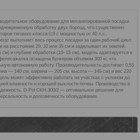
водительное оборудование для механизированной посадки
одновременную обработку двух борозд, что существенно
ров тягового класса 0,9 с мощностью от 40 л.с.,
егат выполняет весь процесс посадки за один рабочий цикл:
на расстояние 29, 32 или 35 см и заделывает их землей.
см) и глубине обработки (10–15 см), модель адаптируется к
фелесажалка оснащена бункером объемом 300 кг, что
ьную автономную работу. Производительность достигает 0,55
лина — 140 см, ширина — 205 см, высота — 145 см) и вес 220
дель может эффективно работать на участках с уклоном до
дней влажности и хорошей рыхлости почвы. Производство в
адежность. D-Pol СКН-300/2 — оптимальное решение для
версальность и долговечность оборудования.