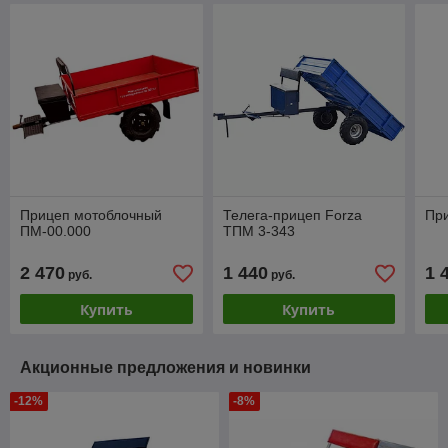
Прицеп мотоблочный
Телега-прицеп Forza
Пр
ПМ-00.000
ТПМ 3-343
2 470
1 440
1 
руб.
руб.
Купить
Купить
Акционные предложения и новинки
-12%
-8%