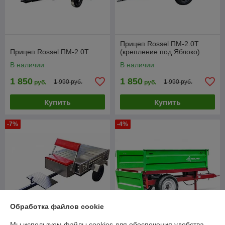
Прицеп Rossel ПМ-2.0Т
Прицеп Rossel ПМ-2.0Т
(крепление под Яблоко)
В наличии
В наличии
1 850
1 850
1 990 руб.
1 990 руб.
руб.
руб.
Купить
Купить
-7%
-4%
Обработка файлов cookie
Мы используем файлы cookies для обеспечения удобства