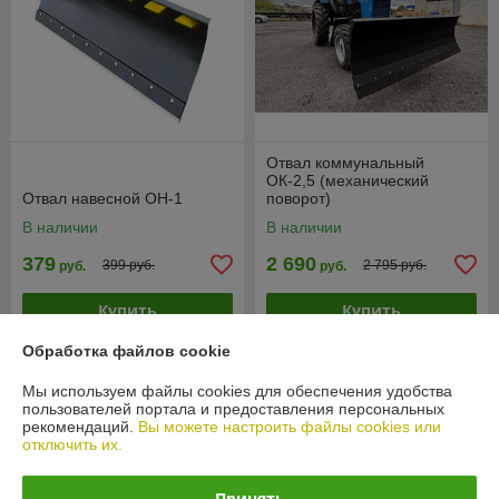
Отвал коммунальный
ОК-2,5 (механический
Отвал навесной ОН-1
поворот)
В наличии
В наличии
379
2 690
399 руб.
2 795 руб.
руб.
руб.
Купить
Купить
Обработка файлов cookie
-3%
Мы используем файлы cookies для обеспечения удобства
пользователей портала и предоставления персональных
рекомендаций.
Вы можете настроить файлы cookies или
отключить их.
Принять