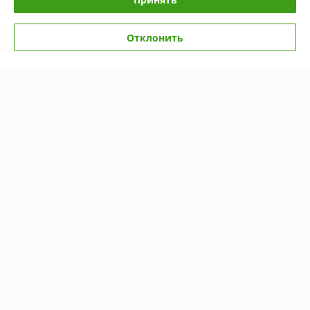
Отклонить
Отвал ОНП-1 для
мотоблоков МТЗ
В наличии
385
398 руб.
руб.
Купить
О нас
Рейтинг не сформирован
Менее 5 отзывов за последний год
Компания продает на
Deal.by
Работает с 16.03.2012
г. Витебск
ул.Грибоедова 27А, Витебск, Беларусь