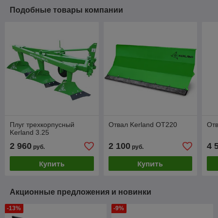
Подобные товары компании
Плуг трехкорпусный
Отвал Kerland OT220
Отв
Kerland 3.25
2 960
2 100
4 
руб.
руб.
Купить
Купить
Акционные предложения и новинки
-13%
-9%