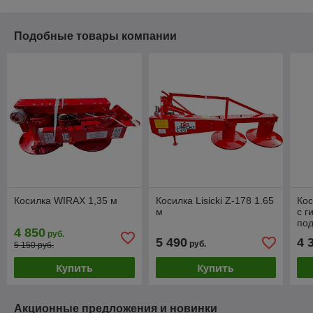
Подобные товары компании
Косилка WIRAX 1,35 м
Косилка Lisicki Z-178 1.65
Кос
м
с 
по
4 850
руб.
5 490
4 
руб.
5 150 руб.
Купить
Купить
Акционные предложения и новинки