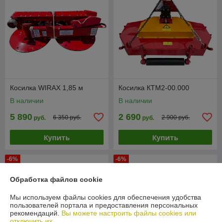
Косилка WIRAX 1,85 м
Косилка КТМ2-00.000
В наличии
В наличии
5 890
2 690
6 350 руб.
2 900 руб.
руб.
руб.
Купить
Купить
-6%
-6%
Обработка файлов cookie
Мы используем файлы cookies для обеспечения удобства
пользователей портала и предоставления персональных
рекомендаций.
Вы можете настроить файлы cookies или
отключить их.