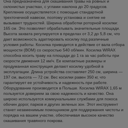
Она предназначена для скашивания травы на ровных и
склонистых участках, с углами наклона до 20 градусов.
Крепление осуществляется с помощью стандартной
трехточечной навески, поэтому установка и снятие не
вызывают трудностей. Ширина обработки роторной косилки:
165 см. Это позволяет обрабатывать значительные площади.
Высота захвата регулируется в пределах от 3,2 до 5,8 см, что
дает возможность адаптировать косилку под различные
условия работы. Косилка приводится в действие от вала отбора
мощности (ВОМ) со скоростью 540 об/мин. Косилка WIRAX
способна косить траву на площади до 1 га за час работы при
скорости движения 12 км/ч. Ее компактные размеры и
продуманная конструкция делают косилку удобной в
эксплуатации. Длина устройства составляет 250 см, ширина —
197 см, высота — 72 см. Вес косилки равен 350 кг, что
гарантирует ее устойчивость и надежность при работе.
Оборудование производится в Польше. Косилка WIRAX 1,65 м
пользуется доверием за свою надежность и качество. Она
широко используется коммунальными службами для покоса
обочин дорог, парков и других зеленых зон. Этот инструмент
станет незаменимым помощником для поддержания чистоты и
порядка на вашем участке, обеспечивая высокое качество
скашивания травяного покрова.